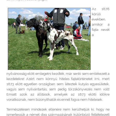
Az 1878
körüli
években,
amikor a
fajta nevét
a
nyilvánosság előtt emlegetni kezdték, már senki sem emlékezett a
kezdetekre! Azért nem könnyű hiteles fajtatörténetet írni, mert
1873 előtt egyetlen országban sem léteztek kutyás egyesületek,
vagyis sem nyilvántartás, sem pedig törzskönyvezés nem volt!
Emiatt azok az állítások, amelyek az 1873 előtti időkre
vonatkoznak, nem bizonyíthatók és ennél fogva nem hitelesek.
Természetesen mindezek ellenére nem kerülhetjük ki, hogy ne
ismertessük a német dog származásának különböző feltételezett