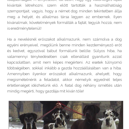
kívántak létrehozni, szem előtt tartották a használhatóság
szempontjait, vagyis, hogy a német dog minden tekintetben állja
meg a helyét, és alkalmas társa legyen az embernek. Ilyen
kívánalmak, követelmények formálták a fajtát, tegyük hozzá, nem
is eredménytelenül!
Ha a nevelésnél erőszakot alkalmazunk, nem számolva a dog
egyéni erényeivel, megölünk benne minden kezdeményező erőt
és kedvet, egyszóval bábut formálunk belőle. Súlyos hiba, ha
valamennyi ténykedésében csak ellenállást gyanítunk azzal
kapcsolatban, amit nem képes megérteni. Az esetek túlnyomó
többségében, sokkal inkább a gazda hozzáállásában van a hiba.
Amennyiben ilyenkor erőszakot alkalmazunk, ahelyett, hogy
megismételnénk a feladatot, akkor némelyik egyednél teljes
értetlenséget idézhetünk elő. A fiatal dog néhány ismétlés után
mindig megérti, hogy gazdája mit kíván tőle!