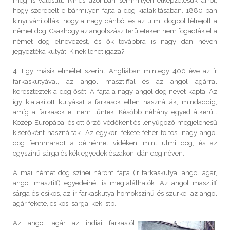
meg is valósult. Nincs azonban semmilyen elképzelésük arról,
hogy szerepelt-e bármilyen fajta a dog kialakításában. 1880-ban
kinyilvánították, hogy a nagy dánból és az ulmi dogból létrejött a
német dog. Csakhogy az angolszász területeken nem fogadták el a
német dog elnevezést, és ők továbbra is nagy dán néven
jegyeztéka kutyát. Kinek lehet igaza?
4. Egy másik elmélet szerint Angliában mintegy 400 éve az ír
farkaskutyával, az angol masztiffal és az angol agárral
keresztezték a dog ősét. A fajta a nagy angol dog nevet kapta. Az
így kialakított kutyákat a farkasok ellen használták, mindaddig,
amíg a farkasok el nem tűntek. Később néhány egyed átkerült
Közép-Európába, és ott őrző-védőként és lenyűgöző megjelenésű
kísérőként használták. Az egykori fekete-fehér foltos, nagy angol
dog fennmaradt a délnémet vidéken, mint ulmi dog, és az
egyszínű sárga és kék egyedek északon, dán dog néven.
A mai német dog színei három fajta (ír farkaskutya, angol agár,
angol masztiff) egyedeinél is megtalálhatók. Az angol masztiff
sárga és csíkos, az ír farkaskutya homokszínű és szürke, az angol
agár fekete, csíkos, sárga, kék, stb.
Az angol agár az indiai farkastól