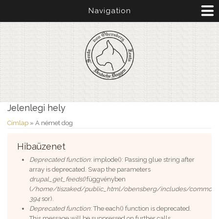
Navigation
Jelenlegi hely
Címlap
» A német dog
Hibaüzenet
Deprecated function
: implode(): Passing glue string after
array is deprecated. Swap the parameters
drupal_get_feeds()
függvényben
(
/home/tiszaked/public_html/obensberg/includes/common.i
394
sor).
Deprecated function
: The each() function is deprecated.
This message will be suppressed on further calls