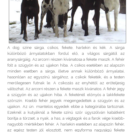
A dog színe sárga, csíkos, fekete, harlekin és kék. A sárga
különböző árnyalatokban fordul elő, a világos sárgától az
aranysárgáig. Az arcorri részen kívánatosa a fekete maszk. A fehér
folt a szügyön és az ujjakon hiba. A csíkos esetében az alapszín
minden esetben a sárga, illetve annak különböző árnyalatai,
hasonlóan az egyszínű sárgához, a csíkok feketék, és a testen
merőlegesen futnak le. A csíkozás az enyhétől az erőteljesig
változhat. Az arcorri részen a fekete maszk kívánatos. A fehér jegy
a szügyön és az ujjakon hiba. A feketénél előnyös a lakkfekete
szőrszín. Kisebb fehér jegyek megengedettek a szügyön és az
ujjakon. Az ún. mantelos egyedek ebbe a kategóriába tartoznak.
Ezeknél a kutyáknál a fekete színű szőr úgyszólván kabátként
borítja a törzset, a nyak, a has, a végtagok és a farok vége kisebb-
nagyobb mértékben fehér. A harlekin esetében az alapszín fehér,
az egész testen jól elosztott, nem egyforma nagyságú fekete