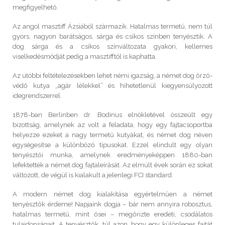
megfigyelhető.
Az angol masztiff Ázsiából származik. Hatalmas termetű, nem túl
gyors, nagyon barátságos, sárga és csíkos színben tenyésztik. A
dog sárga és a csíkos színváltozata gyakori, kellemes
viselkedésmódját pedig a masztifftól is kaphatta.
Az utóbbi feltételezésekben lehet némi igazság, a német dog őrző-
védő kutya „agár lélekkel” és hihetetlenül kiegyensúlyozott
idegrendszerrel.
1878-ban Berlinben dr. Bodinus elnökletével összeült egy
bizottság, amelynek az volt a feladata, hogy egy fajtacsoportba
helyezze ezeket a nagy termetű kutyákat, és német dog néven
egységesítse a különböző típusokat. Ezzel elindult egy olyan
tenyésztői munka, amelynek eredményeképpen 1880-ban
lefektették a német dog fajtaleírását. Az elmúlt évek során ez sokat
változott, de végül is kialakult a jelenlegi FCI standard.
A modern német dog kialakítása egyértelműen a német
tenyésztők érdeme! Napjaink dogja – bár nem annyira robosztus,
hatalmas termetű, mint ősei – megőrizte eredeti, csodálatos
tulajdonságait. A tenyésztők, túl azon, hogy egy különleges fajtát