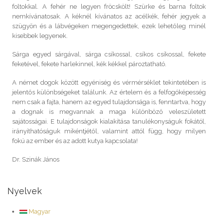
foltokkal. A fehér ne legyen fröcskölt! Szürke és barna foltok
nemkívánatosak. A kéknél kívánatos az acélkék, fehér jegyek a
szügyön és a lábvégeken megengedettek, ezek lehetőleg minél
kisebbek legyenek.
Sárga egyed sárgával, sárga csíkossal, csíkos csíkossal, fekete
feketével, fekete harlekinnel, kék kékkel pároztatható.
A német dogok között egyéniség és vérmérséklet tekintetében is
jelentős különbségeket találunk. Az értelem és a felfogóképesség
nem csak a fajta, hanem az egyed tulajdonsága is, fenntartva, hogy
a dognak is megvannak a maga különböző veleszületett
sajátosságai. E tulajdonságok kialakítása tanulékonyságuk fokától,
irányíthatóságuk mikéntjétől, valamint attól függ, hogy milyen
fokú az ember és az adott kutya kapcsolata!
Dr. Szinák János
Nyelvek
Magyar