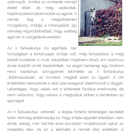
származik. Amikor az emberek nomád
életet éltek, és még vadásztak,
hajtókutyaként alkalmazták az agarat. A
német dog is meglehetősen
mozgékony, imádja a rohangálást, így
némileg elgondolkodtató, hogy esetleg
agárvér is csörgedezik ereiben!
Az ír farkaskutya ősi agárfajta, bár
Írországban a birkanyájak őrzője volt, még farkasokkal is meg
kellett küzdenie. A múlt században majdnem kihalt, ám százhúsz
évvel ezelőtt ismét kialakították. Az angol hadsereg egy Graham
nevű kapitánya szívügyének tekintette az ír farkaskutya
„feltámasztását”, és mindent megtett ezért az ügyért. E cél
érdekében keresztezte a skót szarvasagarat (deerhound) a doggal.
Lehetséges, hogy valaki ezt a történetet fordítva értelmezte, de
nem valószínű, hogy valaha is megtudjuk ebben a kérdésben az
igazságot.
Az ír farkaskutya „vérének” a dogba történő lehetséges bevitelét
talán némileg alátámasztja az, hogy e fajta egyedei általában nem
élnek sokáig, már hat-hét éves korukban mutatkoznak rajtuk az
öregedés jelei, és ez a jelenség a német dog esetében is