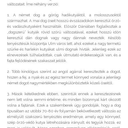
változatait. Íme néhány verzió:
1. A német dog a görög hadikutyáktól, a molosszusoktól
származhat. A mai dog őseit hosszú évszázadokon keresztül őrző-
és vadászkutyaként használták. Először Dániában foglalkoztak a
„dogszerű” kutyák rövid szőrű változatával, ezeket hosszú időn
keresztül dán dognak vagy nagy dánnak nevezték. Később
tenyésztésük központja Ulm város lett, ahol ezeket a nagy termetű
szürke és harlekin kutyákat ulmi dognak hívták. Jelenleg ezek az
elnevezések túlhaladottak, csak útmutató érdekességük van, és a
fajta fejlődésének szakaszait jelölik.
2. Több kinológus szerint az angol agárral keresztezték a dogot,
hiszen a fej, a nyak és az egész termet könnyed vonalai a jelenlegi
német dogot nagymértékben megkülönböztetik közeli őseitől.
3. Mások kételkednek ebben, szerintük ennek a keresztezésnek
nem lett volna semmi értelme, és minden bizonnyal kárt okozott
volna a fajtának. Ezek a szakemberek úgy gondolják, hogy a dog
típusában az utóbbi 70-80 év folyamán bekövetkezett változás az
elmélyült szakszerű tenyésztés eredménye, amely egy könnyed,
szép őrző-védő kutya létrehozására irányult, és tegyük hozzá, ez