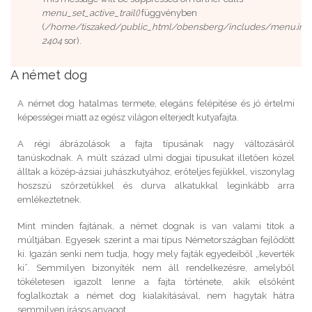
menu_set_active_trail()
függvényben
(
/home/tiszaked/public_html/obensberg/includes/menu.inc
2404
sor).
A német dog
A német dog hatalmas termete, elegáns felépítése és jó értelmi
képességei miatt az egész világon elterjedt kutyafajta.
A régi ábrázolások a fajta típusának nagy változásáról
tanúskodnak. A múlt század ulmi dogjai típusukat illetően közel
álltak a közép-ázsiai juhászkutyához, erőteljes fejükkel, viszonylag
hoszszú szőrzetükkel és durva alkatukkal leginkább arra
emlékeztetnek.
Mint minden fajtának, a német dognak is van valami titok a
múltjában. Egyesek szerint a mai típus Németországban fejlődött
ki. Igazán senki nem tudja, hogy mely fajták egyedeiből „keverték
ki”. Semmilyen bizonyíték nem áll rendelkezésre, amelyből
tökéletesen igazolt lenne a fajta története, akik elsőként
foglalkoztak a német dog kialakításával, nem hagytak hátra
semmilyen írásos anyagot.